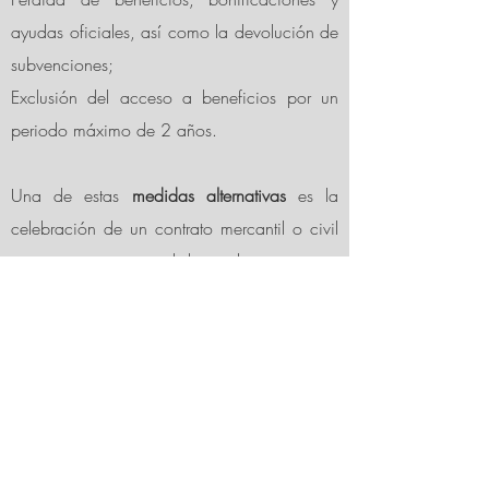
ayudas oficiales, así como la devolución de
subvenciones;
Exclusión del acceso a beneficios por un
periodo máximo de 2 años.
Una de estas
medidas alternativas
es la
celebración de un contrato mercantil o civil
con un centro especial de empleo.
Beneficios para la empresa
Cumplir con la Ley General de
Discapacidad, que indica que las empresas
con 50 o más empleados en plantilla tienen
que tener al menos un 2% de trabajadores